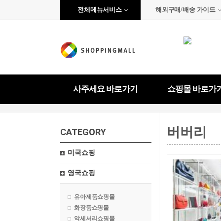
전체메뉴서비스
해외구매/배송 가이드
사주세요 바로가기
쇼핑몰 바로가
버버리
CATEGORY
미국쇼핑
영국쇼핑
유아제품쇼핑몰
화장품쇼핑몰
악세서리쇼핑몰