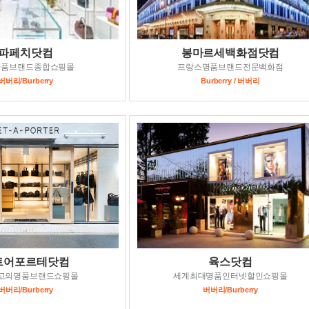
파페치닷컴
봉마르세백화점닷컴
명품브랜드종합쇼핑몰
프랑스명품브랜드전문백화점
버버리/Burberry
Burberry / 버버리
트어포르테닷컴
육스닷컴
고의명품브랜드쇼핑몰
세계최대명품인터넷할인쇼핑몰
버버리/Burberry
버버리/Burberry