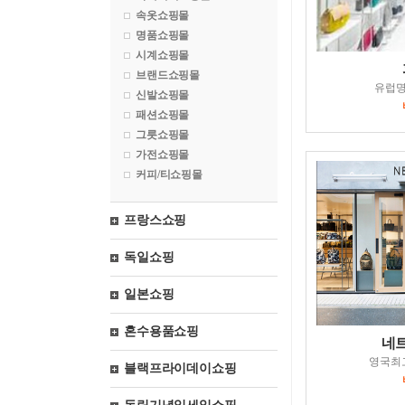
속옷쇼핑몰
명품쇼핑몰
시계쇼핑몰
브랜드쇼핑몰
유럽
신발쇼핑몰
패션쇼핑몰
그릇쇼핑몰
가전쇼핑몰
커피/티쇼핑몰
프랑스쇼핑
독일쇼핑
일본쇼핑
혼수용품쇼핑
네
영국최
블랙프라이데이쇼핑