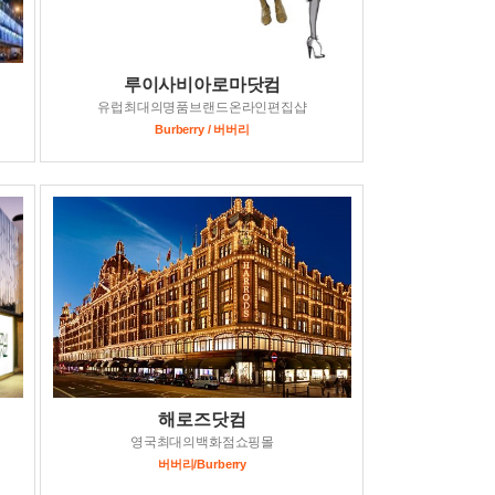
루이사비아로마닷컴
유럽최대의명품브랜드온라인편집샵
Burberry / 버버리
해로즈닷컴
영국최대의백화점쇼핑몰
버버리/Burberry