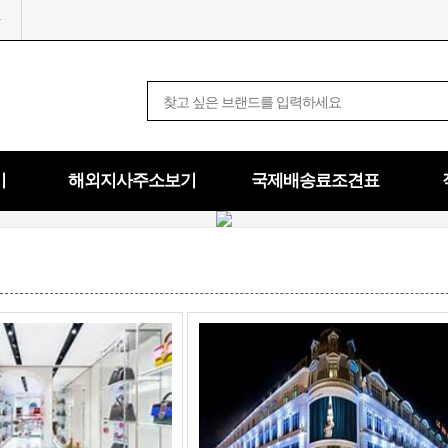
기
해외지사주소보기
국제배송료조견표