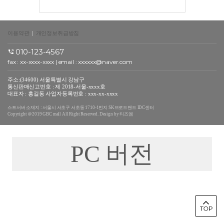
이용약관
|
개인정보취급방침
010-123-4567
fax : xx-xxxx-xxxx | email : xxxxxx@naver.com
주소:(34600) 서울특별시 강남구
통신판매신고번호 : 제 2018-서울-xxxx호
대표자 : 홍길동 사업자등록번호 : xxx-xx-xxxx
스트서버 소재지 : 서울시 서초구 서초동 1710-1번지 SK브로드밴드 IDC센터
Copyright ＠2019 GBC mall All Right Reserved. Design by 티즈엠
PC 버전