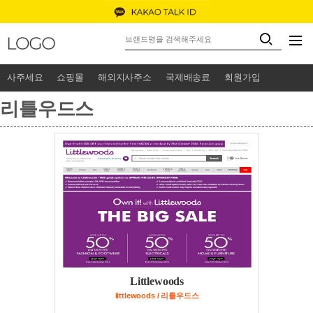
사주세요
쇼핑몰
해외지사주소
국제배송료
회원가입
리틀우드스
Littlewoods
littlewoods / 리틀우드스