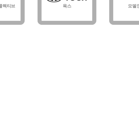
콜렉티브
육스
모델