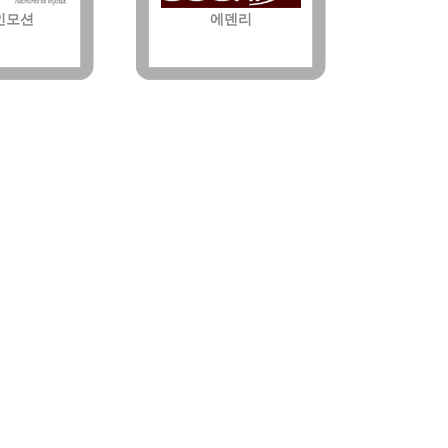
인모션
에덴리