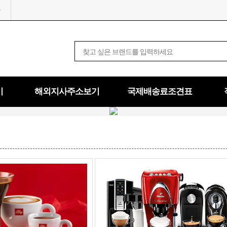
기
해외지사주소보기
국제배송료조견표