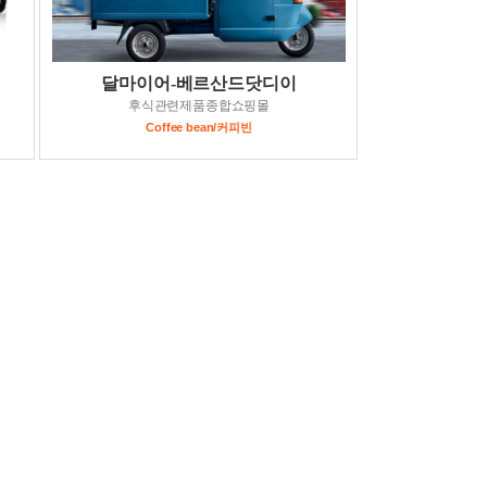
달마이어-베르산드닷디이
후식관련제품종합쇼핑몰
Coffee bean/커피빈