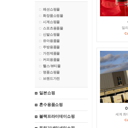
패션쇼핑몰
화장품쇼핑몰
시계쇼핑몰
일
스포츠용품몰
C
신발쇼핑몰
유아용품몰
주방용품몰
가전제품몰
커피용품몰
핼스/뷰티몰
명품쇼핑몰
브랜드가전
일본쇼핑
혼수용품쇼핑
세계 최
블랙프라이데이쇼핑
C