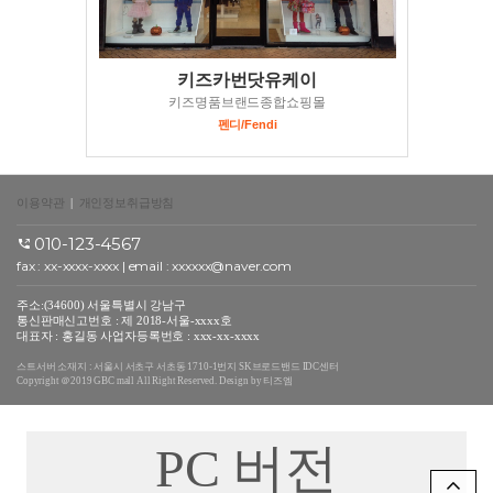
키즈카번닷유케이
키즈명품브랜드종합쇼핑몰
펜디/Fendi
이용약관
|
개인정보취급방침
010-123-4567
fax : xx-xxxx-xxxx | email : xxxxxx@naver.com
주소:(34600) 서울특별시 강남구
통신판매신고번호 : 제 2018-서울-xxxx호
대표자 : 홍길동 사업자등록번호 : xxx-xx-xxxx
스트서버 소재지 : 서울시 서초구 서초동 1710-1번지 SK브로드밴드 IDC센터
Copyright ＠2019 GBC mall All Right Reserved. Design by 티즈엠
PC 버전