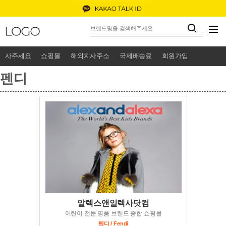
사주세요
쇼핑몰
해외지사주소
국제배송료
회원가입
펜디
알렉스앤일렉사닷컴
어린이 전문 명품 브랜드 종합 쇼핑몰
펜디 / Fendi