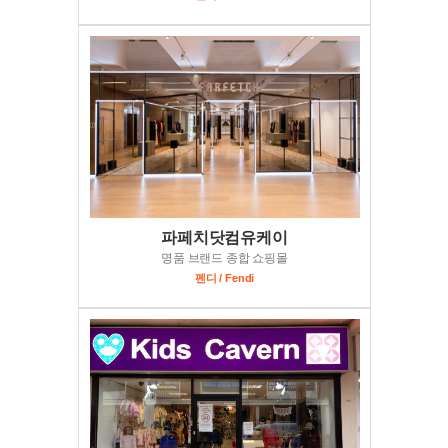
파페치닷컴유케이
명품 브랜드 종합 쇼핑몰
펜디 / Fendi