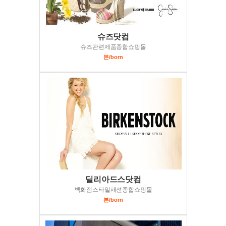
슈즈닷컴
슈즈관련제품종합쇼핑몰
본/born
딜리아드스닷컴
백화점스타일패션종합쇼핑몰
본/born