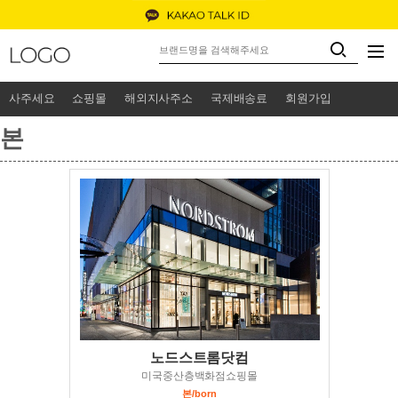
사주세요
쇼핑몰
해외지사주소
국제배송료
회원가입
본
노드스트롬닷컴
미국중산층백화점쇼핑몰
본/born