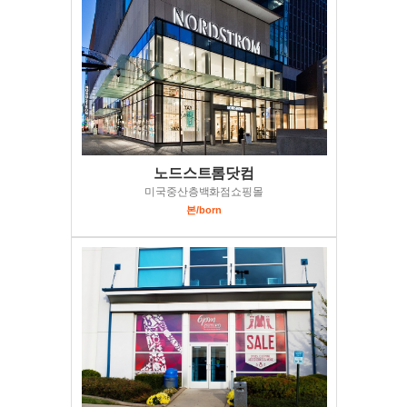
노드스트롬닷컴
미국중산층백화점쇼핑몰
본/born