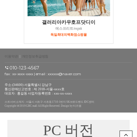
갤러리아카우호프닷디이
에스프리트/esprit
독일최대의백화점쇼핑몰
이용약관
|
개인정보취급방침
010-123-4567
fax : xx-xxxx-xxxx | email : xxxxxx@naver.com
주소:(34600) 서울특별시 강남구
통신판매신고번호 : 제 2018-서울-xxxx호
대표자 : 홍길동 사업자등록번호 : xxx-xx-xxxx
스트서버 소재지 : 서울시 서초구 서초동 1710-1번지 SK브로드밴드 IDC센터
Copyright ＠2019 GBC mall All Right Reserved. Design by 티즈엠
PC 버전