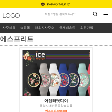
사주세요
쇼핑몰
해외지사주소
국제배송료
회원가입
에스프리트
어센터닷디이
독일시계전문종합쇼핑몰
에스프리트/esprit