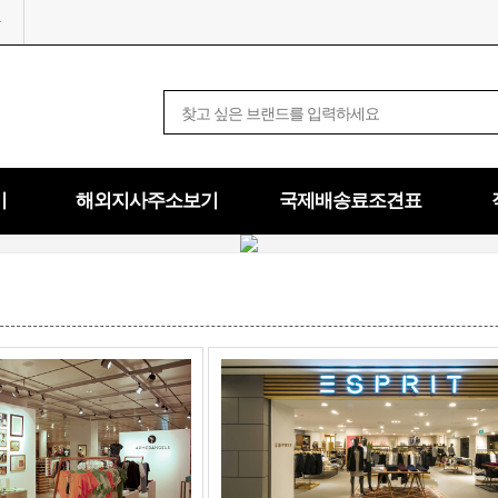
기
해외지사주소보기
국제배송료조견표