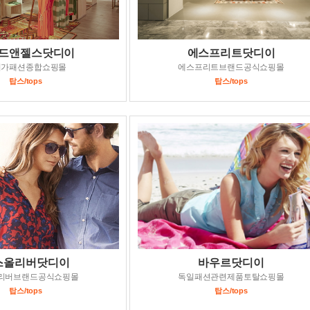
드앤젤스닷디이
에스프리트닷디이
저가패션종합쇼핑몰
에스프리트브랜드공식쇼핑몰
탑스/tops
탑스/tops
스올리버닷디이
바우르닷디이
리버브랜드공식쇼핑몰
독일패션관련제품토탈쇼핑몰
탑스/tops
탑스/tops