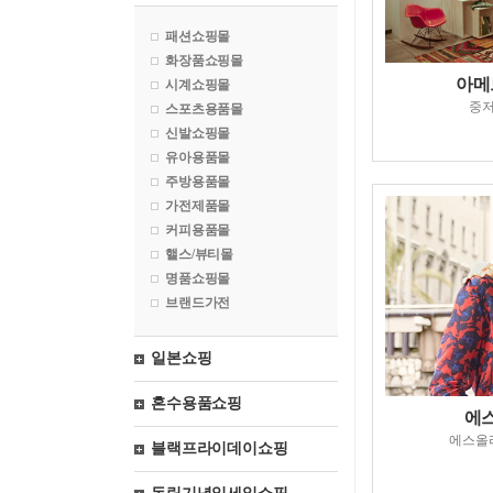
패션쇼핑몰
화장품쇼핑몰
아메
시계쇼핑몰
중
스포츠용품몰
신발쇼핑몰
유아용품몰
주방용품몰
가전제품몰
커피용품몰
핼스/뷰티몰
명품쇼핑몰
브랜드가전
일본쇼핑
혼수용품쇼핑
에
에스올
블랙프라이데이쇼핑