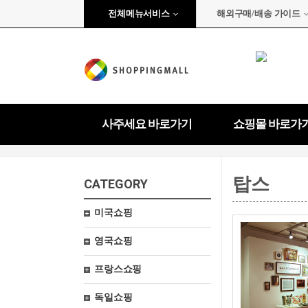
전체메뉴서비스
해외구매/배송 가이드
사주세요 바로가기
쇼핑몰 바로가
탑스
CATEGORY
미국쇼핑
영국쇼핑
프랑스쇼핑
독일쇼핑