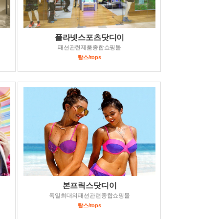
플라넷스포츠닷디이
패션관련제품종합쇼핑몰
탑스/tops
본프릭스닷디이
독일최대의패션관련종합쇼핑몰
탑스/tops